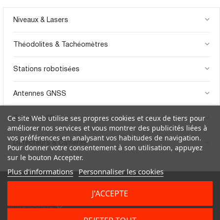
keyboard_arrow_down
Niveaux & Lasers
keyboard_arrow_down
Théodolites & Tachéomètres
keyboard_arrow_down
Stations robotisées
keyboard_arrow_down
Antennes GNSS
keyboard_arrow_down
Ce site Web utilise ses propres cookies et ceux de tiers pour
Scanners 3D
améliorer nos services et vous montrer des publicités liées à
vos préférences en analysant vos habitudes de navigation.
keyboard_arrow_down
Détecteurs & Caméras
Pour donner votre consentement à son utilisation, appuyez
sur le bouton Accepter.
Plus d'informations
Personnaliser les cookies


Produits
Informations Sur
J'ACCEPTE
Le Magasin

Notre Société