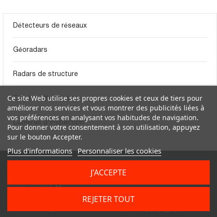
Détecteurs de réseaux
Géoradars
Radars de structure
Ce site Web utilise ses propres cookies et ceux de tiers pour
Caméras thermiques
améliorer nos services et vous montrer des publicités liées à
vos préférences en analysant vos habitudes de navigation.
Caméras d'inspection
Pour donner votre consentement à son utilisation, appuyez
sur le bouton Accepter.
Plus d'informations
Personnaliser les cookies


Produits
Informations Sur
J'ACCEPTE
Le Magasin

Notre Société
REJETER TOUT
La marque Alldist est distribuée par Catry Topographie.