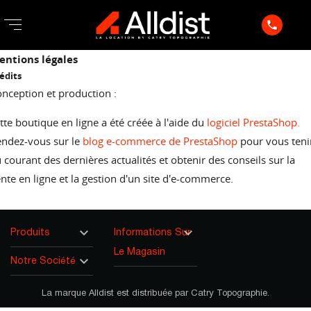
phone
entions légales
édits
nception et production :
tte boutique en ligne a été créée à l'aide du
logiciel PrestaShop.
ndez-vous sur le
blog e-commerce de PrestaShop
pour vous teni
 courant des dernières actualités et obtenir des conseils sur la
nte en ligne et la gestion d'un site d'e-commerce.


Produits
Informations Sur
Le Magasin

Notre Société
La marque Alldist est distribuée par Catry Topographie.