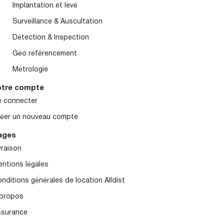
Implantation et levé
Surveillance & Auscultation
Détection & Inspection
Géo référencement
Métrologie
otre compte
 connecter
éer un nouveau compte
ages
vraison
ntions légales
nditions générales de location Alldist
 propos
ssurance