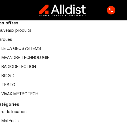
phone
os offres
uveaux produits
arques
LEICA GEOSYSTEMS
MEANDRE TECHNOLOGIE
RADIODETECTION
RIDGID
TESTO
VIVAX METROTECH
atégories
rc de location
Matériels