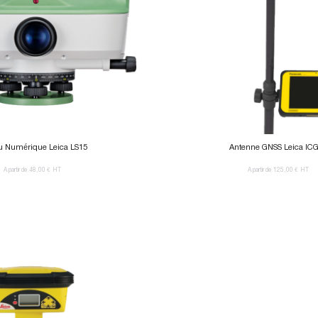
u Numérique Leica LS15
Antenne GNSS Leica IC
A partir de 48,00 €
HT
A partir de 125,00 €
HT