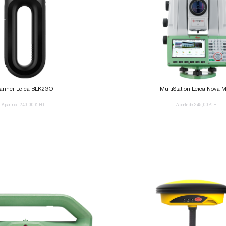
anner Leica BLK2GO
MultiStation Leica Nova 
A partir de 240,00 €
HT
A partir de 245,00 €
HT