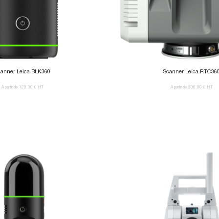
canner Leica BLK360
Scanner Leica RTC36
A partir de 120,00 €
HT
A partir de 300,00 €
HT