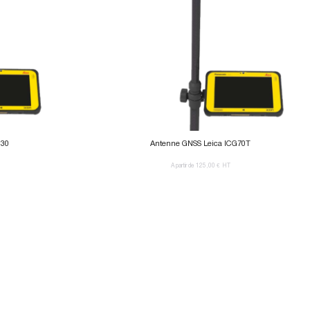
G30
Antenne GNSS Leica ICG70T
A partir de 125,00 €
HT