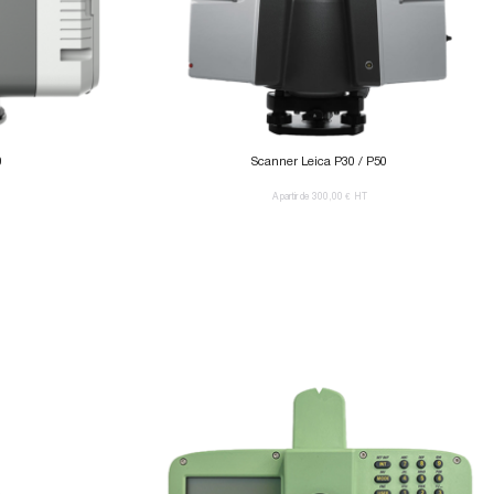
0
Scanner Leica P30 / P50
A partir de 300,00 €
HT