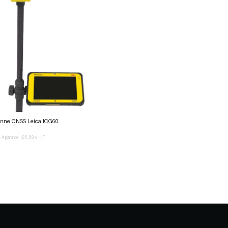
nne GNSS Leica ICG60
A partir de 125,00 €
HT