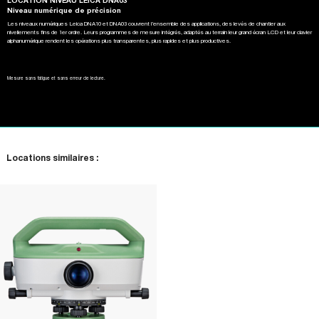
LOCATION NIVEAU LEICA DNA03
Niveau numérique de précision
Les niveaux numériques Leica DNA10 et DNA03 couvrent l’ensemble des applications, des levés de chantier aux
nivellements fins de 1er ordre. Leurs programmes de mesure intégrés, adaptés au terrain leur grand écran LCD et leur clavier
alphanumérique rendent les opérations plus transparentes, plus rapides et plus productives.
Mesure sans fatigue et sans erreur de lecture.
Locations similaires :