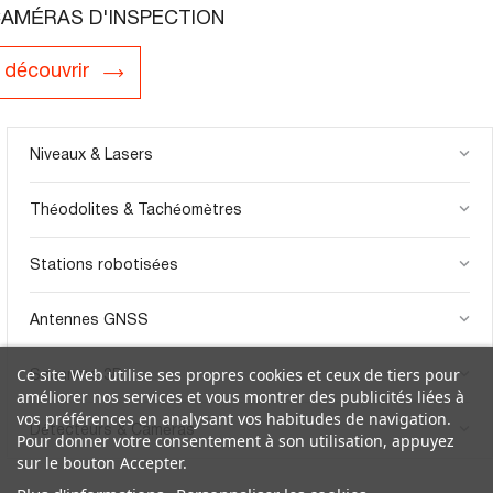
AMÉRAS D'INSPECTION
découvrir
keyboard_arrow_down
Niveaux & Lasers
keyboard_arrow_down
Théodolites & Tachéomètres
keyboard_arrow_down
Stations robotisées
keyboard_arrow_down
Antennes GNSS
keyboard_arrow_down
Ce site Web utilise ses propres cookies et ceux de tiers pour
Scanners 3D
améliorer nos services et vous montrer des publicités liées à
vos préférences en analysant vos habitudes de navigation.
keyboard_arrow_down
Détecteurs & Caméras
Pour donner votre consentement à son utilisation, appuyez
sur le bouton Accepter.