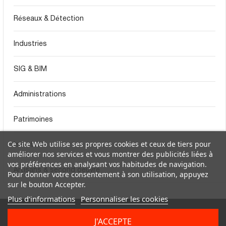
Réseaux & Détection
Industries
SIG & BIM
Administrations
Patrimoines
Ce site Web utilise ses propres cookies et ceux de tiers pour
immobilier
améliorer nos services et vous montrer des publicités liées à
vos préférences en analysant vos habitudes de navigation.
Artisans & second oeuvre
Pour donner votre consentement à son utilisation, appuyez
sur le bouton Accepter.
Plus d'informations
Personnaliser les cookies


Produits
Informations Sur
J'ACCEPTE